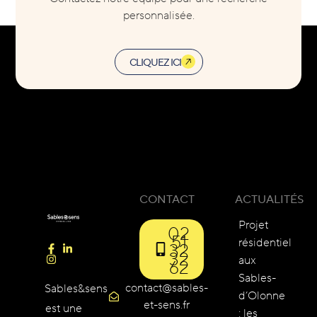
personnalisée.
CLIQUEZ ICI
CONTACT
ACTUALITÉS
Projet
02
51
résidentiel
32
32
aux
62
Sables-
contact@sables-
Sables&sens
d’Olonne
et-sens.fr
est une
: les