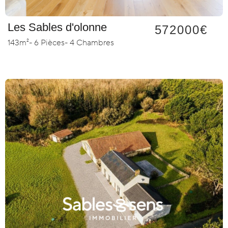
Les Sables d'olonne
572000€
143m²
- 6 Pièces
- 4 Chambres