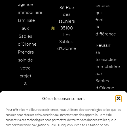
agence
critères
36 Rue
immobilière
qui
des
font
familiale
sauniers
la
85100
aux
différence
Les
Sables
Sables-
d’Olonne.
Réussir
d'Olonne
Prendre
sa
transaction
soin de
immobilière
votre
aux
projet
Sables-
&
d’Olonne
redonner
:
Gérer le consentement
des
méthode
valeurs
et
Pour offrir les meilleures expériences, nous utilisons des technologies telles que les
cookies pour stocker et/ou accéder aux informations des appareils. Le fait de
à
vision
consentir à ces technologies nous permettra de traiter des données telles que le
stratégique
l’immobilier.
comportement de navigation ou les ID uniques sur ce site. Le fait de ne pas