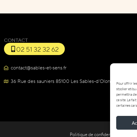
CONTACT
02 51 32 32 62
contact@sables-et-sens.fr
36 Rue des sauniers 85100 Les Sables-d'Olonne
Pour offrir le
stocker et/ou 
permettra de 
ce site. Le fa
certaines cara
Ac
Politique de confidentialité
M