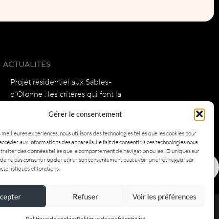
ACTUALITÉS
Projet résidentiel aux Sables-
d’Olonne : les critères qui font la
différence
Gérer le consentement
Réussir sa transaction immobilière
s meilleures expériences, nous utilisons des technologies telles que les cookies pour
accéder aux informations des appareils. Le fait de consentir à ces technologies nous
aux Sables-d’Olonne : méthode et
traiter des données telles que le comportement de navigation ou les ID uniques sur
vision stratégique
it de ne pas consentir ou de retirer son consentement peut avoir un effet négatif sur
ctéristiques et fonctions.
cepter
Refuser
Voir les préférences
entions légales
Honoraires
Politique de cookies
Politique de cookies
Politique de confidentialité