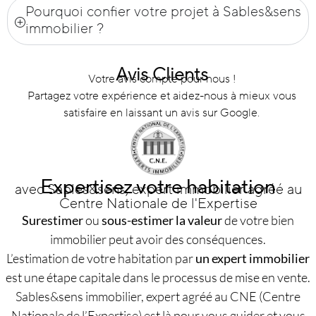
Pourquoi confier votre projet à Sables&sens
immobilier ?
Avis Clients
Votre avis compte pour nous !
Partagez votre expérience et aidez-nous à mieux vous
satisfaire en laissant un avis sur Google.
Expertisez votre habitation
avec Sables&sens, expert immobilier agréé au
Centre Nationale de l'Expertise
Surestimer
ou
sous-estimer la valeur
de votre bien
immobilier peut avoir des conséquences.
L’estimation de votre habitation par
un expert immobilier
est une étape capitale dans le processus de mise en vente.
Sables&sens immobilier, expert agréé au CNE (Centre
Nationale de l’Expertise) est là pour vous guider et vous