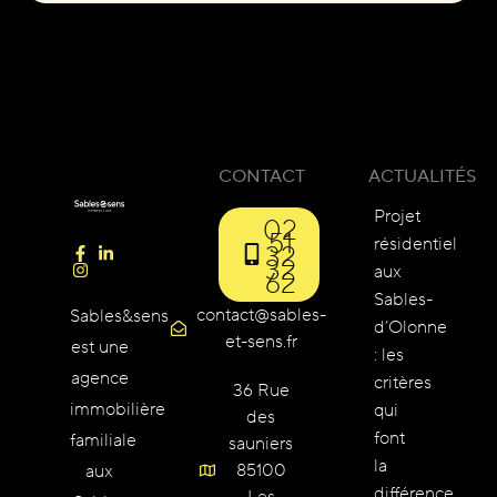
CONTACT
ACTUALITÉS
Projet
02
51
résidentiel
32
32
aux
62
Sables-
contact@sables-
Sables&sens
d’Olonne
et-sens.fr
est une
: les
agence
critères
36 Rue
immobilière
qui
des
font
familiale
sauniers
la
85100
aux
différence
Les