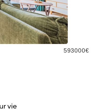
Les Sab
593000€
100m²
- 4 
ur vie