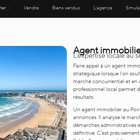
ter
Vendre
Biens vendus
L’agence
Simula
Agent immobilier
L’expertise locale au s
Faire appel à un
agent immob
stratégique lorsque l’on sou
marché concurrentiel et en
professionnel local permet d
résultats.
Un agent immobilier au Poiré
annonces. Il analyse le march
démarches administratives e
définitive. C’est préciséme