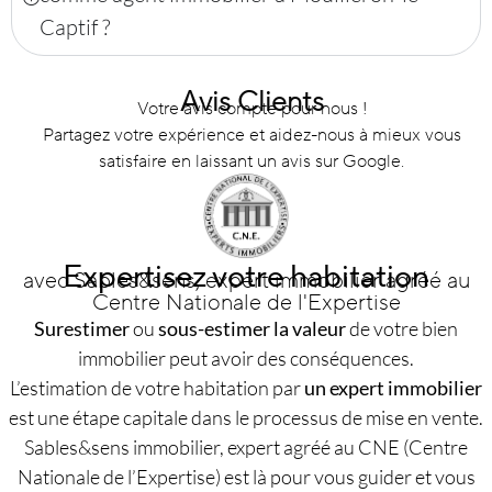
Captif ?
Avis Clients
Votre avis compte pour nous !
Partagez votre expérience et aidez-nous à mieux vous
satisfaire en laissant un avis sur Google.
Expertisez votre habitation
avec Sables&sens, expert immobilier agréé au
Centre Nationale de l'Expertise
Surestimer
ou
sous-estimer la valeur
de votre bien
immobilier peut avoir des conséquences.
L’estimation de votre habitation par
un expert immobilier
est une étape capitale dans le processus de mise en vente.
Sables&sens immobilier, expert agréé au CNE (Centre
Nationale de l’Expertise) est là pour vous guider et vous