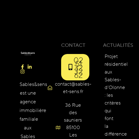
CONTACT
ACTUALITÉS
Projet
02
51
résidentiel
32
32
aux
62
Sables-
contact@sables-
Sables&sens
d’Olonne
et-sens.fr
est une
: les
agence
critères
36 Rue
immobilière
qui
des
font
familiale
sauniers
la
85100
aux
différence
Les
Sables