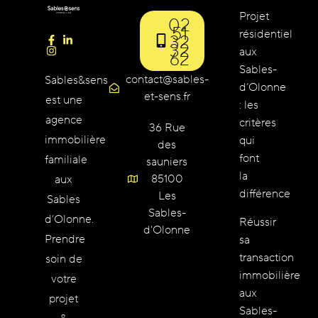
Projet
02
51
résidentiel
32
32
aux
62
Sables-
contact@sables-
Sables&sens
d’Olonne
et-sens.fr
est une
: les
agence
critères
36 Rue
immobilière
qui
des
font
familiale
sauniers
la
85100
aux
différence
Les
Sables
Sables-
d’Olonne.
Réussir
d'Olonne
Prendre
sa
transaction
soin de
immobilière
votre
aux
projet
Sables-