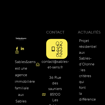
CONTACT
ACTUALITÉS
Projet
02
51
résidentiel
32
32
aux
62
Sables-
contact@sables-
Sables&sens
d’Olonne
et-sens.fr
est une
: les
agence
critères
36 Rue
immobilière
qui
des
font
familiale
sauniers
la
85100
aux
différence
Les
Sables