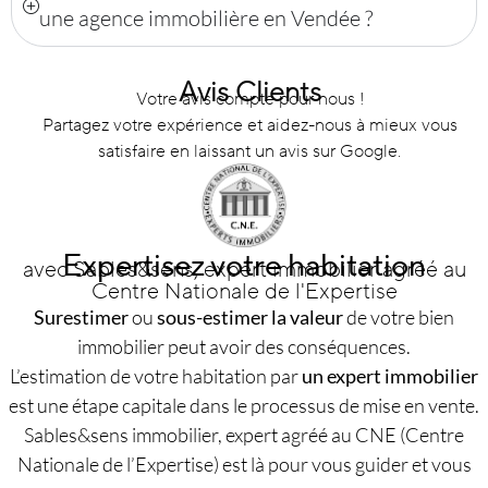
une agence immobilière en Vendée ?
Avis Clients
Votre avis compte pour nous !
Partagez votre expérience et aidez-nous à mieux vous
satisfaire en laissant un avis sur Google.
Expertisez votre habitation
avec Sables&sens, expert immobilier agréé au
Centre Nationale de l'Expertise
Surestimer
ou
sous-estimer la valeur
de votre bien
immobilier peut avoir des conséquences.
L’estimation de votre habitation par
un expert immobilier
est une étape capitale dans le processus de mise en vente.
Sables&sens immobilier, expert agréé au CNE (Centre
Nationale de l’Expertise) est là pour vous guider et vous