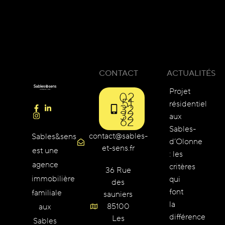
CONTACT
ACTUALITÉS
Projet
02
51
résidentiel
32
32
aux
62
Sables-
contact@sables-
Sables&sens
d’Olonne
et-sens.fr
est une
: les
agence
critères
36 Rue
immobilière
qui
des
font
familiale
sauniers
la
85100
aux
différence
Les
Sables