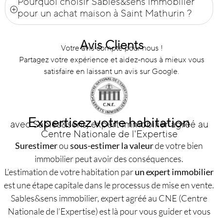
Pourquoi choisir Sables&sens immobilier
pour un achat maison à Saint Mathurin ?
Avis Clients
Votre avis compte pour nous !
Partagez votre expérience et aidez-nous à mieux vous
satisfaire en laissant un avis sur Google.
Expertisez votre habitation
avec Sables&sens, expert immobilier agréé au
Centre Nationale de l'Expertise
Surestimer
ou
sous-estimer la valeur
de votre bien
immobilier peut avoir des conséquences.
L’estimation de votre habitation par
un expert immobilier
est une étape capitale dans le processus de mise en vente.
Sables&sens immobilier, expert agréé au CNE (Centre
Nationale de l’Expertise) est là pour vous guider et vous