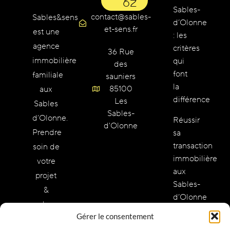
62
Sables-
contact@sables-
Sables&sens
d’Olonne
et-sens.fr
est une
: les
agence
critères
36 Rue
immobilière
qui
des
font
familiale
sauniers
la
85100
aux
différence
Les
Sables
Sables-
d’Olonne.
Réussir
d'Olonne
Prendre
sa
transaction
soin de
immobilière
votre
aux
projet
Sables-
&
d’Olonne
redonner
:
Gérer le consentement
des
méthode