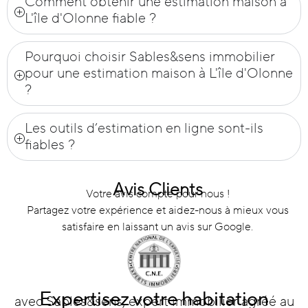
Comment obtenir une estimation maison à
L'île d'Olonne fiable ?
Pourquoi choisir Sables&sens immobilier
pour une estimation maison à L'île d'Olonne
?
Les outils d’estimation en ligne sont-ils
fiables ?
Avis Clients
Votre avis compte pour nous !
Partagez votre expérience et aidez-nous à mieux vous
satisfaire en laissant un avis sur Google.
Expertisez votre habitation
avec Sables&sens, expert immobilier agréé au