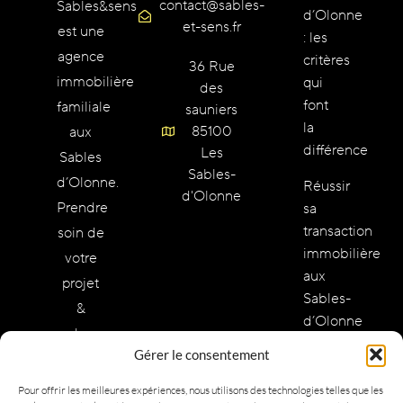
contact@sables-
Sables&sens
d’Olonne
et-sens.fr
est une
: les
agence
critères
36 Rue
immobilière
qui
des
font
familiale
sauniers
la
85100
aux
différence
Les
Sables
Sables-
d’Olonne.
Réussir
d'Olonne
Prendre
sa
transaction
soin de
immobilière
votre
aux
projet
Sables-
&
d’Olonne
redonner
:
Gérer le consentement
des
méthode
valeurs
et
Pour offrir les meilleures expériences, nous utilisons des technologies telles que les