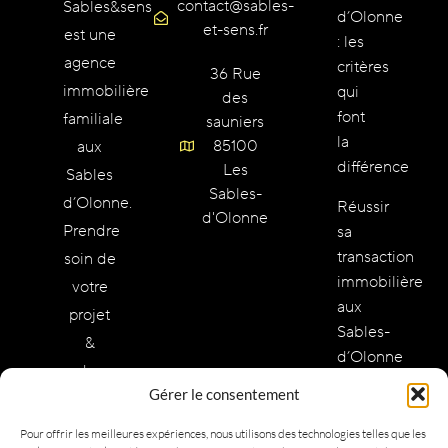
contact@sables-
Sables&sens
d’Olonne
et-sens.fr
est une
: les
agence
critères
36 Rue
immobilière
qui
des
font
familiale
sauniers
la
85100
aux
différence
Les
Sables
Sables-
d’Olonne.
Réussir
d'Olonne
Prendre
sa
transaction
soin de
immobilière
votre
aux
projet
Sables-
&
d’Olonne
redonner
:
Gérer le consentement
des
méthode
valeurs
et
Pour offrir les meilleures expériences, nous utilisons des technologies telles que les