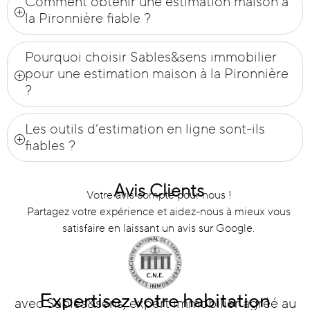
Comment obtenir une estimation maison à
la Pironnière fiable ?
Pourquoi choisir Sables&sens immobilier
pour une estimation maison à la Pironnière
?
Les outils d’estimation en ligne sont-ils
fiables ?
Avis Clients
Votre avis compte pour nous !
Partagez votre expérience et aidez-nous à mieux vous
satisfaire en laissant un avis sur Google.
Expertisez votre habitation
avec Sables&sens, expert immobilier agréé au