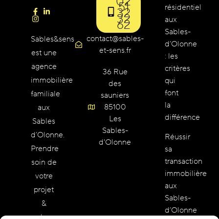
02
51
résidentiel
32
32
aux
62
Sables-
contact@sables-
Sables&sens
d’Olonne
et-sens.fr
est une
: les
agence
critères
36 Rue
immobilière
qui
des
font
familiale
sauniers
la
85100
aux
différence
Les
Sables
Sables-
d’Olonne.
Réussir
d'Olonne
Prendre
sa
transaction
soin de
immobilière
votre
aux
projet
Sables-
&
d’Olonne
redonner