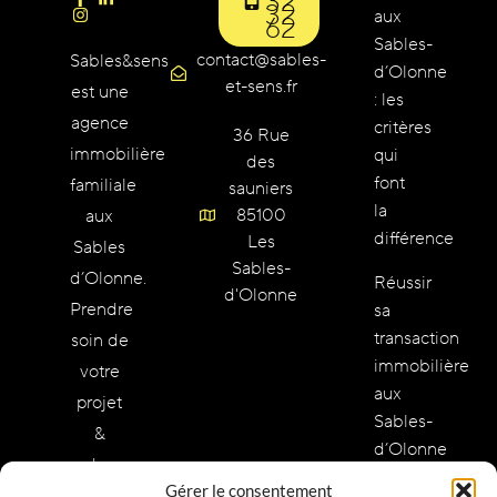
32
32
aux
62
Sables-
contact@sables-
Sables&sens
d’Olonne
et-sens.fr
est une
: les
agence
critères
36 Rue
immobilière
qui
des
font
familiale
sauniers
la
85100
aux
différence
Les
Sables
Sables-
d’Olonne.
Réussir
d'Olonne
Prendre
sa
transaction
soin de
immobilière
votre
aux
projet
Sables-
&
d’Olonne
redonner
:
Gérer le consentement
des