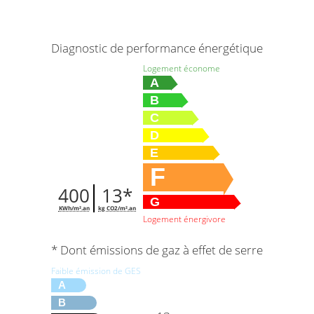
Diagnostic de performance énergétique
Logement économe
A
B
C
D
E
F
400
13*
G
KWh/m².an
kg CO2/m².an
Logement énergivore
* Dont émissions de gaz à effet de serre
Faible émission de GES
A
B