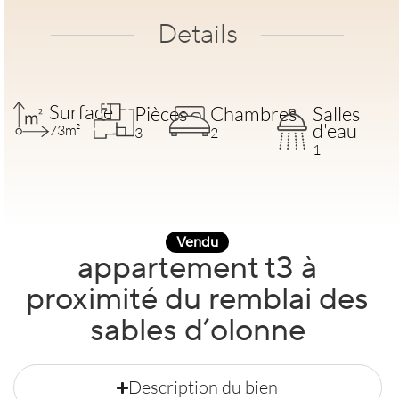
Details
Surface
Pièces
Chambres
Salles
d'eau
73m²
3
2
1
Vendu
appartement t3 à
proximité du remblai des
sables d’olonne
Description du bien