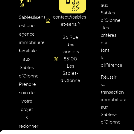
32
32
aux
62
Sables-
contact@sables-
Sables&sens
d’Olonne
et-sens.fr
est une
: les
agence
critères
36 Rue
immobilière
qui
des
font
familiale
sauniers
la
85100
aux
différence
Les
Sables
Sables-
d’Olonne.
Réussir
d'Olonne
Prendre
sa
transaction
soin de
immobilière
votre
aux
projet
Sables-
&
d’Olonne
redonner
: