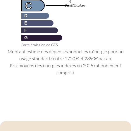
13
C
KgéqCO2 / m².an
D
E
F
G
Forte émission de GES
Montant estimé des dépenses annuelles d’énergie pour un
usage standard : entre 1720 € et 2390€ par an.
Prix moyens des energies indexés en 2025 (abonnement
compris).