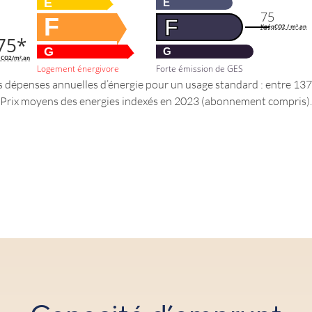
E
E
75
F
F
KgéqCO2 / m².an
75*
G
G
 CO2/m².an
Forte émission de GES
Logement énergivore
dépenses annuelles d’énergie pour un usage standard : entre 137
Prix moyens des energies indexés en 2023 (abonnement compris).