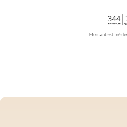
344
KWh/m².an
kg
Montant estimé des 