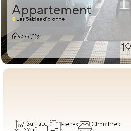
Appartement
Les Sables d'olonne
62m²
2
1
Surface
Pièces
Chambres
62m²
3
2