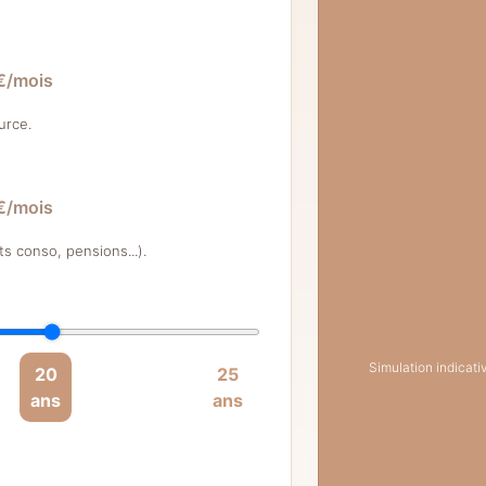
€/mois
urce.
€/mois
s conso, pensions...).
Simulation indicat
20
25
ans
ans