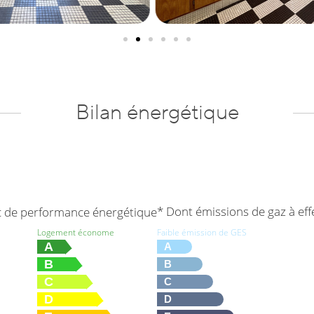
Bilan énergétique
* Dont émissions de gaz à eff
c de performance énergétique
Faible émission de GES
Logement économe
A
A
B
B
C
C
D
D