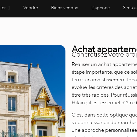
ter
Vendre
Biens vendus
L’agence
Simula
Achat apparteme
Concrétisez votre pro
Réaliser un
achat appartemen
étape importante, que ce soi
terre, un investissement loc
évolue, les critères des ach
être très rapides. Pour réus
Hilaire, il est essentiel d’ê
C’est dans cette optique qu
sa connaissance du marché a
une approche personnalisée, c