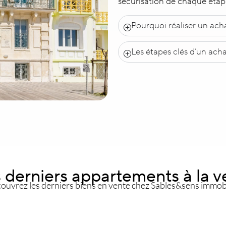
sécurisation de chaque étap
Pourquoi réaliser un ach
Les étapes clés d’un ach
 derniers appartements à la v
ouvrez les derniers biens en vente chez Sables&sens immobi