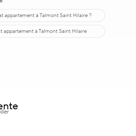
e.
at appartement à Talmont Saint Hilaire ?
at appartement à Talmont Saint Hilaire
ente
lier