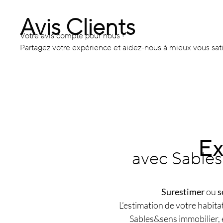
Avis Clients
Votre avis compte pour nous !
Partagez votre expérience et aidez-nous à mieux vous satis
Ex
avec Sables
Surestimer
ou
s
L’estimation de votre habita
Sables&sens immobilier, 