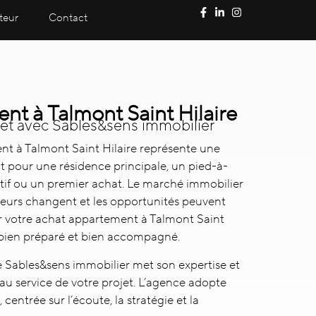
teur
Contact
nt à Talmont Saint Hilaire
jet avec Sables&sens immobilier
t à Talmont Saint Hilaire
représente une
t pour une résidence principale, un pied-à-
atif ou un premier achat. Le marché immobilier
eteurs changent et les opportunités peuvent
sir votre achat appartement à Talmont Saint
tre bien préparé et bien accompagné.
e Sables&sens immobilier met son expertise et
u service de votre projet. L’agence adopte
entrée sur l’écoute, la stratégie et la